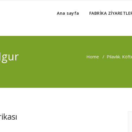
Ana sayfa
FABRİKA ZİYARETLE
lgur
Home
/
Pilavlık. Köf
rikası