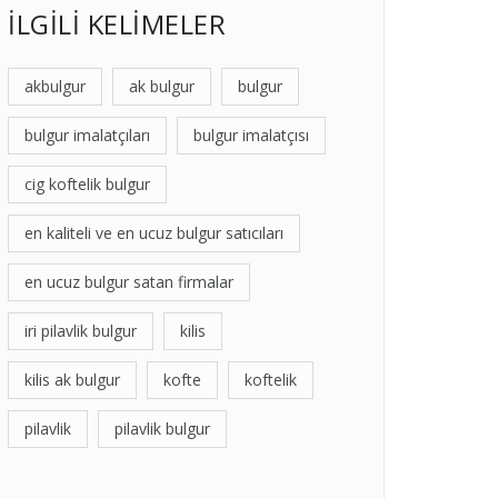
İLGİLİ KELİMELER
akbulgur
ak bulgur
bulgur
bulgur imalatçıları
bulgur imalatçısı
cig koftelik bulgur
en kaliteli ve en ucuz bulgur satıcıları
en ucuz bulgur satan firmalar
iri pilavlik bulgur
kilis
kilis ak bulgur
kofte
koftelik
pilavlik
pilavlik bulgur