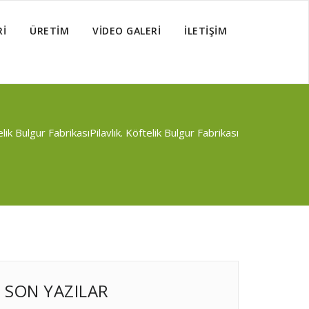
Rİ
ÜRETİM
VİDEO GALERİ
İLETİŞİM
telik Bulgur Fabrikası
Pilavlık. Köftelik Bulgur Fabrikası
SON YAZILAR