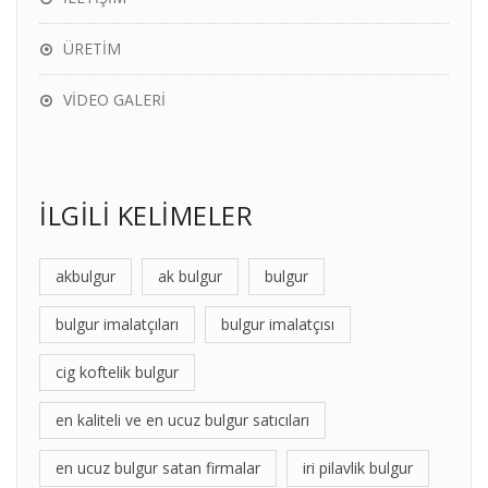
ÜRETİM
VİDEO GALERİ
İLGİLİ KELİMELER
akbulgur
ak bulgur
bulgur
bulgur imalatçıları
bulgur imalatçısı
cig koftelik bulgur
en kaliteli ve en ucuz bulgur satıcıları
en ucuz bulgur satan firmalar
iri pilavlik bulgur