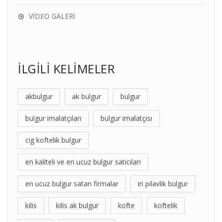
VİDEO GALERİ
İLGİLİ KELİMELER
akbulgur
ak bulgur
bulgur
bulgur imalatçıları
bulgur imalatçısı
cig koftelik bulgur
en kaliteli ve en ucuz bulgur satıcıları
en ucuz bulgur satan firmalar
iri pilavlik bulgur
kilis
kilis ak bulgur
kofte
koftelik