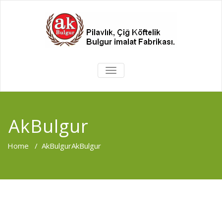
MENÜYÜ
DEĞIŞTIR
AkBulgur
Home
/
AkBulgur
AkBulgur