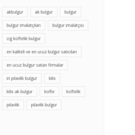
akbulgur
ak bulgur
bulgur
bulgur imalatçıları
bulgur imalatçısı
cig koftelik bulgur
en kaliteli ve en ucuz bulgur satıcıları
en ucuz bulgur satan firmalar
iri pilavlik bulgur
kilis
kilis ak bulgur
kofte
koftelik
pilavlik
pilavlik bulgur