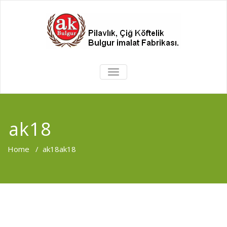
MENÜYÜ
DEĞIŞTIR
ak18
Home
/
ak18
ak18