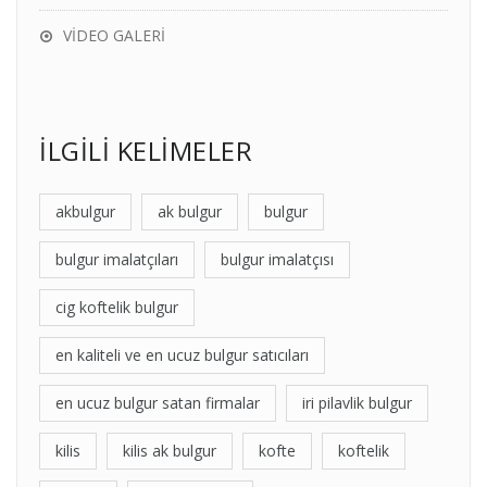
VİDEO GALERİ
İLGİLİ KELİMELER
akbulgur
ak bulgur
bulgur
bulgur imalatçıları
bulgur imalatçısı
cig koftelik bulgur
en kaliteli ve en ucuz bulgur satıcıları
en ucuz bulgur satan firmalar
iri pilavlik bulgur
kilis
kilis ak bulgur
kofte
koftelik